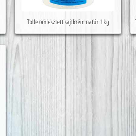
Tolle ömlesztett sajtkrém natúr 1 kg