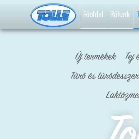
Főoldal
Rólunk
Új termékek
Tej 
Túró és túródesszer
Laktózme
To