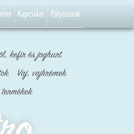
rrier
Kapcsolat
Pályázatok
öl, kefír és joghurt
tok
Vaj, vajkrémek
t termékek
tro