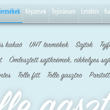
Termékek
Képzések
Tejinárium
Letöltés
Ka
és kakaó
UHT termékek
Sajtok
Tejf
t
Ömlesztett sajtkrémek, cikkelyes saj
ntes
Tolle fitt
Tolle gasztro
Porítot
lle gasz