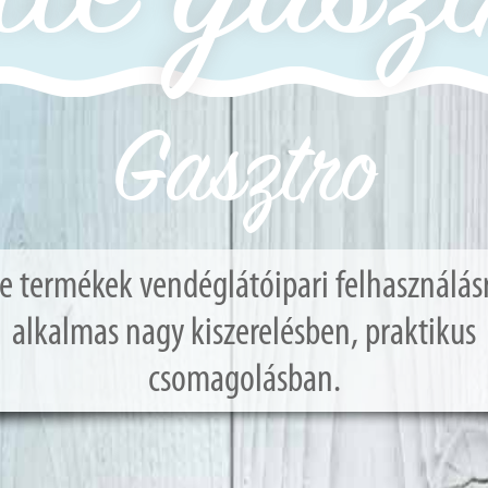
Gasztro
le termékek vendéglátóipari felhasználásr
alkalmas nagy kiszerelésben, praktikus
csomagolásban.