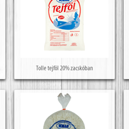
Tolle tejföl 20% zacskóban