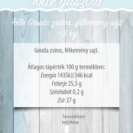
Tolle gasztro
Tolle Gouda zsíros, félkemény sajt
~3 kg
Gouda zsíros, félkemény sajt.
Átlagos tápérték 100 g termékben:
Energia
1435kJ/346 kcal
Fehérje
25,5 g
Szénhidrát
0,2 g
Zsír
27 g
Termékfotó
letöltése