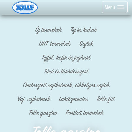
Menü
Új termékek
Tej és kakaó
UHT termékek
Sajtok
Tejföl, kefír és joghurt
Túró és túródesszert
Ömlesztett sajtkrémek, cikkelyes sajtok
Vaj, vajkrémek
Laktózmentes
Tolle fitt
Tolle gasztro
Porított termékek