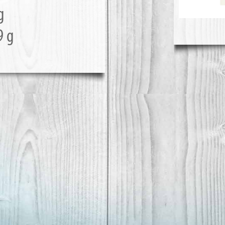
g
9 g