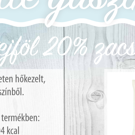
 tejföl 20% zac
eten hőkezelt,
zínből.
g termékben:
4 kcal