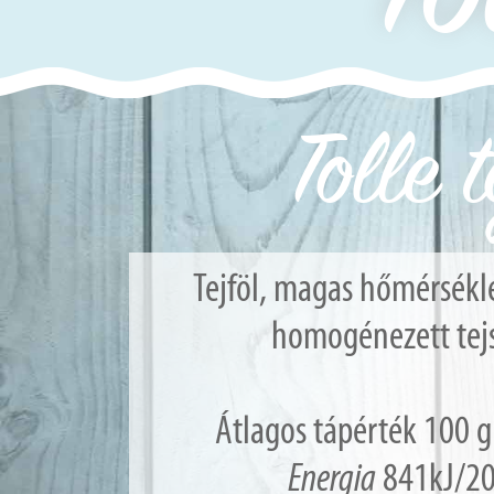
Tolle
Tejföl, magas hőmérsékl
homogénezett tejs
Átlagos tápérték 100 
Energia
841kJ/20