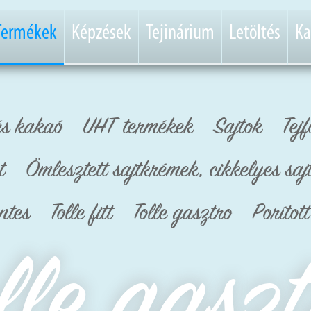
Termékek
Képzések
Tejinárium
Letöltés
Ka
és kakaó
UHT termékek
Sajtok
Tejf
t
Ömlesztett sajtkrémek, cikkelyes saj
ntes
Tolle fitt
Tolle gasztro
Porítot
lle gasz