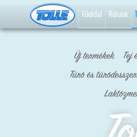
Főoldal
Rólunk
Új termékek
Tej 
Túró és túródesszer
Laktózme
To