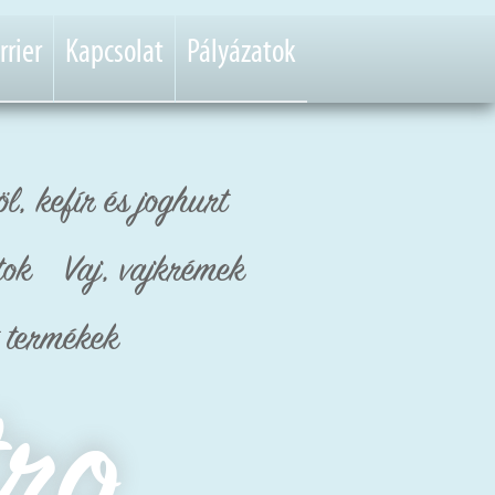
rrier
Kapcsolat
Pályázatok
öl, kefír és joghurt
tok
Vaj, vajkrémek
t termékek
tro