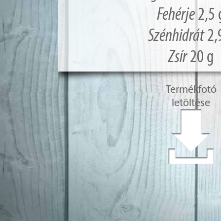
Fehérje
2,5 
Szénhidrát
2,
Zsír
20 g
Termékfotó
letöltése