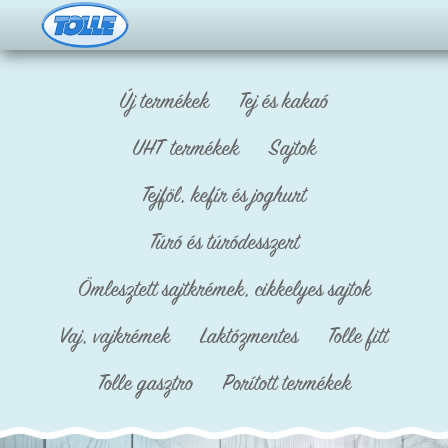
Új termékek
Tej és kakaó
UHT termékek
Sajtok
Tejföl, kefír és joghurt
Túró és túródesszert
Ömlesztett sajtkrémek, cikkelyes sajtok
Vaj, vajkrémek
Laktózmentes
Tolle fitt
Tolle gasztro
Porított termékek