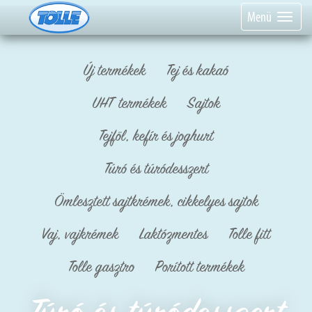
Menü
Új termékek
Tej és kakaó
UHT termékek
Sajtok
Tejföl, kefír és joghurt
Túró és túródesszert
Ömlesztett sajtkrémek, cikkelyes sajtok
Vaj, vajkrémek
Laktózmentes
Tolle fitt
Tolle gasztro
Porított termékek