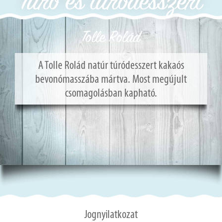
Túró és túródesszert
Tolle Rolád
A Tolle Rolád natúr túródesszert kakaós
bevonómasszába mártva. Most megújult
csomagolásban kapható.
Jognyilatkozat